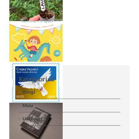
Kategooriad
Blogi
Muu
Uudised