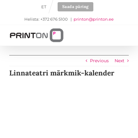
Skip
Saada päring
ET
to
content
Helista: +372 676 5100
|
printon@printon.ee
Previous
Next
Linnateatri märkmik-kalender